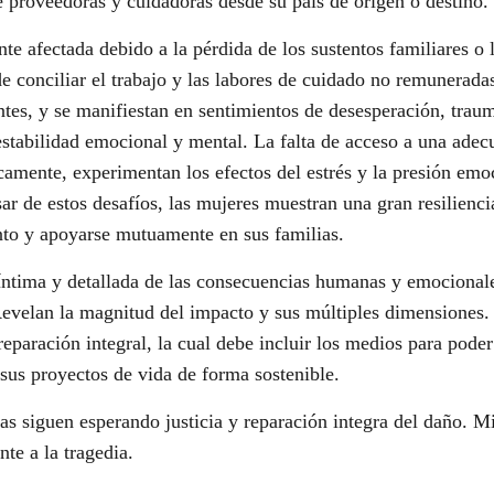
 proveedoras y cuidadoras desde su país de origen o destino.
e afectada debido a la pérdida de los sustentos familiares o 
de conciliar el trabajo y las labores de cuidado no remunerad
entes, y se manifiestan en sentimientos de desesperación, tr
tabilidad emocional y mental. La falta de acceso a una adecu
sicamente, experimentan los efectos del estrés y la presión em
ar de estos desafíos, las mujeres muestran una gran resilienc
nto y apoyarse mutuamente en sus familias.
íntima y detallada de las consecuencias humanas y emocionale
evelan la magnitud del impacto y sus múltiples dimensiones.
reparación integral, la cual debe incluir los medios para pode
sus proyectos de vida de forma sostenible.
as siguen esperando justicia y reparación integra del daño. M
nte a la tragedia.