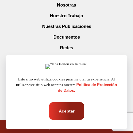
Nosotras
Nuestro Trabajo
Nuestras Publicaciones
Documentos
Redes
Prensa
Contacto
Este sitio web utiliza cookies para mejorar tu experiencia. Al
utilizar este sitio web aceptas nuestra
Política de Protección
MICROSITIOS
de Datos.
Familias Transnacionales
Aceptar
© 2026 IMUMI A.C. | TODOS LOS DERECHOS RESERVADOS